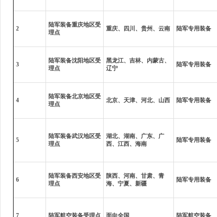
陆军装备重庆地区受
2
重庆、四川、贵州、云南
陆军专用装备
理点
陆军装备沈阳地区受
黑龙江、吉林、内蒙古、
3
陆军专用装备
理点
辽宁
陆军装备北京地区受
4
北京、天津、河北、山西
陆军专用装备
理点
陆军装备武汉地区受
湖北、湖南、广东、广
5
陆军专用装备
理点
西、江西、海南
陆军装备西安地区受
陕西、河南、甘肃、青
6
陆军专用装备
理点
海、宁夏、新疆
7
陆军航空装备受理点
面向全国
陆军航空装备