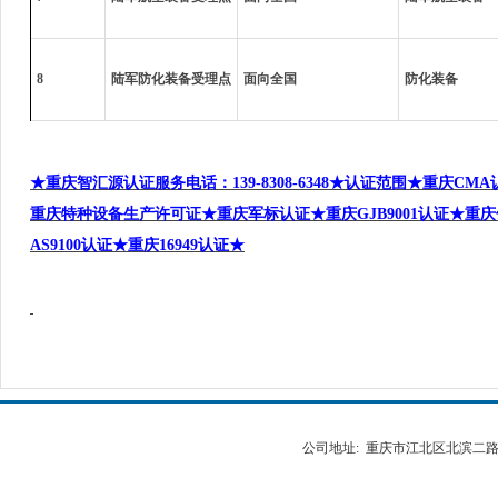
8
陆军防化装备受理点
面向全国
防化装备
★重庆智汇源认证服务电话
：
139-8308-6348
★认证范围★重庆
CMA
重庆特种设备生产许可证★重庆军标认证★重庆
GJB9001
认证★重庆
AS9100
认证★重庆
16949
认证★
公司地址: 重庆市江北区北滨二路538