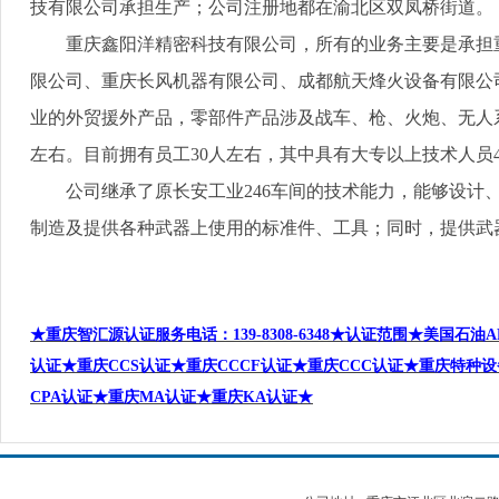
技有限公司承担生产；公司注册地都在渝北区双凤桥街道。
重庆鑫阳洋精密科技有限公司，所有的业务主要是承担
限公司、重庆长风机器有限公司、成都航天烽火设备有限公
业的外贸援外产品，零部件产品涉及战车、枪、火炮、无人
左右。目前拥有员工
30
人左右，其中具有大专以上技术人员
公司继承了原长安工业
246
车间的技术能力，能够设计
制造及提供各种武器上使用的标准件、工具；同时，提供武
★重庆智汇源认证服务电话：139-8308-6348
★认证范围★美国石油AP
认证★
重庆CCS
认
证★重庆CCCF
认证★重庆CCC
认证★重庆
特种设
CPA
认
证★重庆MA
认证★重庆KA
认证★